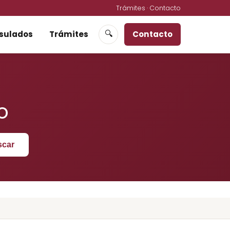
Trámites
·
Contacto
sulados
Trámites
Contacto
🔍
o
scar