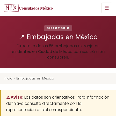
🇲🇽
Consulados México
☰
DIRECTORIO
📍 Embajadas en México
Directorio de las 85 embajadas extranjeras
residentes en Ciudad de México con sus trámites
consulares.
Inicio
›
Embajadas en México
⚠️ Aviso:
Los datos son orientativos. Para información
definitiva consulta directamente con la
representación oficial correspondiente.