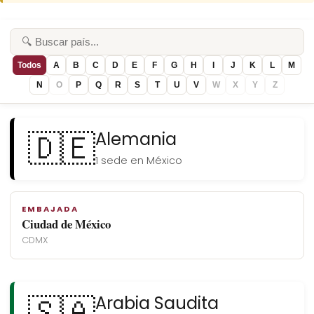
Todos
A
B
C
D
E
F
G
H
I
J
K
L
M
N
O
P
Q
R
S
T
U
V
W
X
Y
Z
🇩🇪
Alemania
1 sede en México
EMBAJADA
Ciudad de México
CDMX
🇸🇦
Arabia Saudita