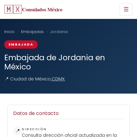
🇲🇽
Consulados México
☰
Inicio
›
Embajadas
›
Jordania
EMBAJADA
Embajada de Jordania en
México
📍 Ciudad de México,
CDMX
Datos de contacto
DIRECCIÓN
📍
Consulta dirección oficial actualizada en la