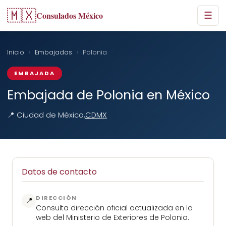
🇲🇽
Consulados México
☰
Inicio
›
Embajadas
›
Polonia
EMBAJADA
Embajada de Polonia en México
📍 Ciudad de México,
CDMX
Datos de contacto
DIRECCIÓN
📍
Consulta dirección oficial actualizada en la
web del Ministerio de Exteriores de Polonia.