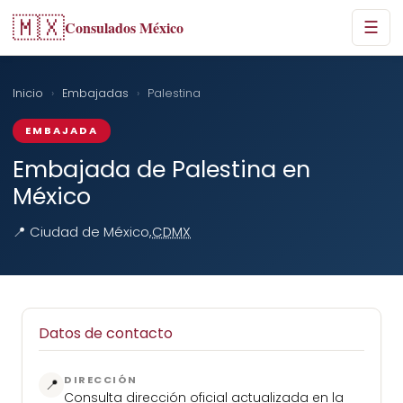
🇲🇽
Consulados México
☰
Inicio
›
Embajadas
›
Palestina
EMBAJADA
Embajada de Palestina en
México
📍 Ciudad de México,
CDMX
Datos de contacto
DIRECCIÓN
📍
Consulta dirección oficial actualizada en la