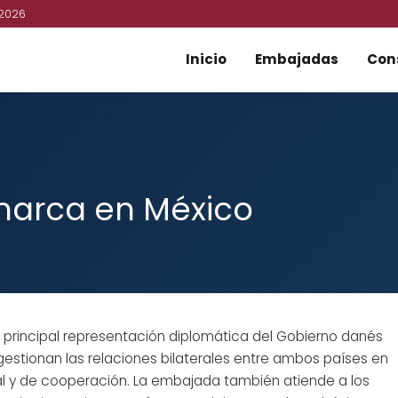
 2026
Inicio
Embajadas
Con
arca en México
 principal representación diplomática del Gobierno danés
estionan las relaciones bilaterales entre ambos países en
ral y de cooperación. La embajada también atiende a los