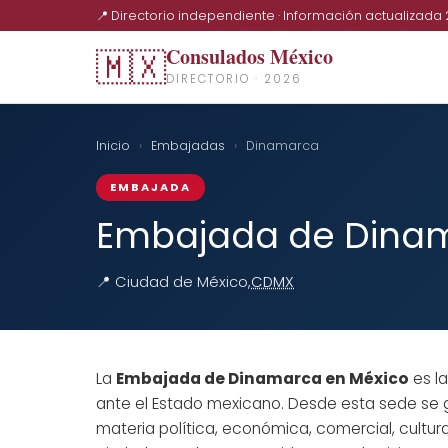
📍 Directorio independiente · Información actualizada
Consulados México
🇲🇽
DIRECTORIO · 2026
Inicio
›
Embajadas
›
Dinamarca
EMBAJADA
Embajada de Dinam
📍 Ciudad de México,
CDMX
La
Embajada de Dinamarca en México
es la
ante el Estado mexicano. Desde esta sede se g
materia política, económica, comercial, cultu