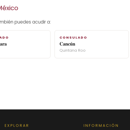
México
ambién puedes acudir a:
ADO
CONSULADO
ara
Cancún
Quintana Roo
EXPLORAR
INFORMACIÓN