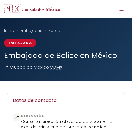
🇲🇽
Consulados México
☰
Inicio
›
Embajadas
›
Belice
EMBAJADA
Embajada de Belice en México
📍 Ciudad de México,
CDMX
Datos de contacto
DIRECCIÓN
📍
Consulta dirección oficial actualizada en la
web del Ministerio de Exteriores de Belice.