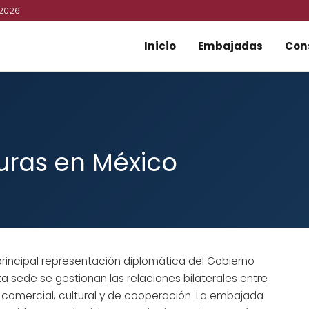
 2026
Inicio
Embajadas
Con
ras en México
principal representación diplomática del Gobierno
 sede se gestionan las relaciones bilaterales entre
comercial, cultural y de cooperación. La embajada