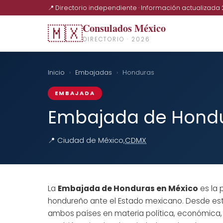
📍 Directorio independiente · Información actualizada
Consulados México
🇲🇽
DIRECTORIO · 2026
Inicio
›
Embajadas
›
Honduras
EMBAJADA
Embajada de Hondu
📍 Ciudad de México,
CDMX
La
Embajada de Honduras en México
es la 
hondureño ante el Estado mexicano. Desde esta
ambos países en materia política, económica, 