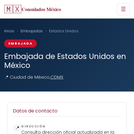
🇲🇽
Consulados México
☰
Inicio
›
Embajadas
›
Estados Unidos
EMBAJADA
Embajada de Estados Unidos en
México
📍 Ciudad de México,
CDMX
Datos de contacto
DIRECCIÓN
📍
Consulta dirección oficial actualizada en la