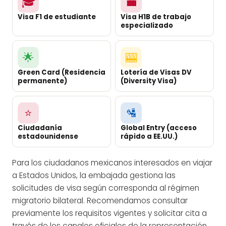
🎓
💼
Visa F1 de estudiante
Visa H1B de trabajo
especializado
🌟
🎰
Green Card (Residencia
Lotería de Visas DV
permanente)
(Diversity Visa)
⭐
🛂
Ciudadanía
Global Entry (acceso
estadounidense
rápido a EE.UU.)
Para los ciudadanos mexicanos interesados en viajar
a Estados Unidos, la embajada gestiona las
solicitudes de visa según corresponda al régimen
migratorio bilateral. Recomendamos consultar
previamente los requisitos vigentes y solicitar cita a
través de los canales oficiales de la representación.