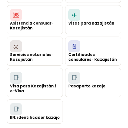
🆘
✈️
Asistencia consular ·
Visas para Kazajistán
Kazajistán
⚖️
📄
Servicios notariales ·
Certificados
Kazajistán
consulares · Kazajistán
📑
📑
Visa para Kazajistán /
Pasaporte kazajo
e-Visa
📑
IIN: identificador kazajo