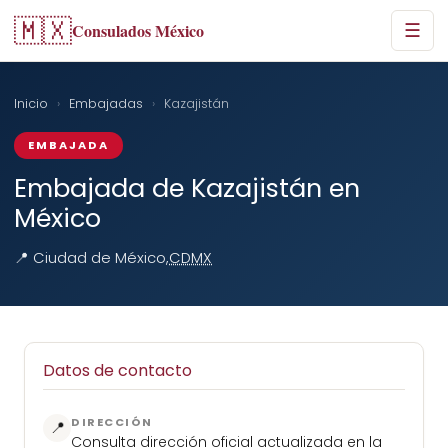
🇲🇽
Consulados México
☰
Inicio
›
Embajadas
›
Kazajistán
EMBAJADA
Embajada de Kazajistán en
México
📍 Ciudad de México,
CDMX
Datos de contacto
DIRECCIÓN
📍
Consulta dirección oficial actualizada en la