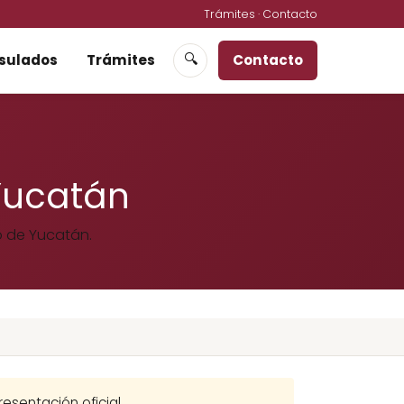
Trámites
·
Contacto
sulados
Trámites
Contacto
🔍
Yucatán
o de Yucatán.
esentación oficial.