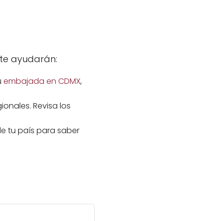
s te ayudarán:
u
embajada en CDMX
,
onales. Revisa los
de tu país para saber