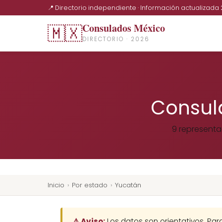
📍 Directorio independiente · Información actualizada
Consulados México
🇲🇽
DIRECTORIO · 2026
Consul
9 representa
Inicio
›
Por estado
›
Yucatán
⚠️ Aviso:
Los datos son orientativos. Par