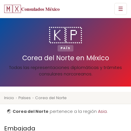
🇲🇽
Consulados México
☰
🇰🇵
PAÍS
Corea del Norte en México
Todas las representaciones diplomáticas y trámites
consulares norcoreanos.
Inicio
›
Países
›
Corea del Norte
🌏
Corea del Norte
pertenece a la región
Asia
.
Embajada