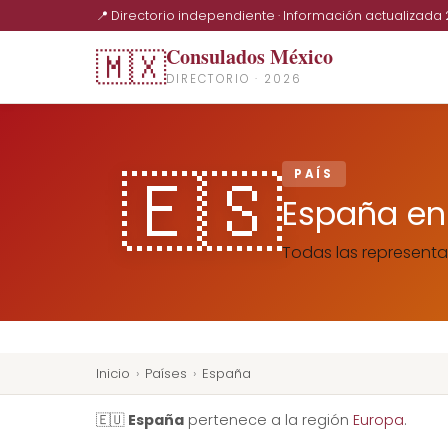
📍 Directorio independiente · Información actualizada
Consulados México
🇲🇽
DIRECTORIO · 2026
🇪🇸
PAÍS
España en
Todas las representa
Inicio
›
Países
›
España
🇪🇺
España
pertenece a la región
Europa
.