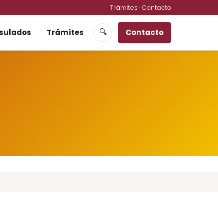
Trámites
·
Contacto
sulados
Trámites
Contacto
🔍