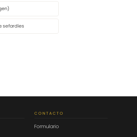
gen)
a sefardíes
CONTACTO
Formulario