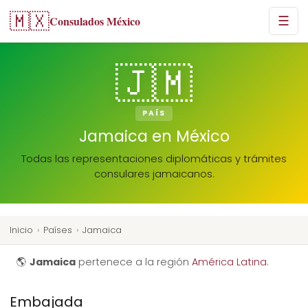
🇲🇽
Consulados México
☰
🇯🇲
PAÍS
Jamaica en México
Todas las representaciones diplomáticas y trámites
consulares jamaicanos.
Inicio
›
Países
›
Jamaica
🌎
Jamaica
pertenece a la región
América Latina
.
Embajada