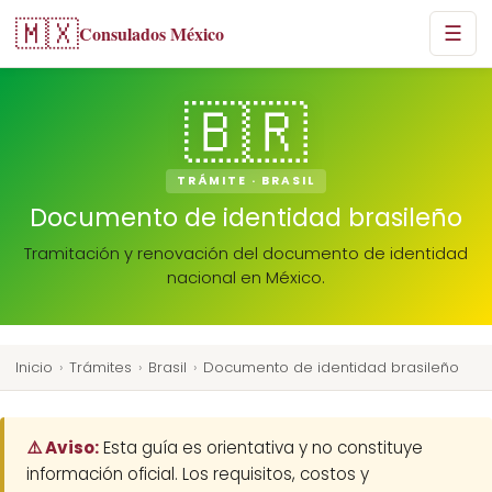
🇲🇽
Consulados México
☰
🇧🇷
TRÁMITE · BRASIL
Documento de identidad brasileño
Tramitación y renovación del documento de identidad
nacional en México.
Inicio
›
Trámites
›
Brasil
›
Documento de identidad brasileño
⚠️ Aviso:
Esta guía es orientativa y no constituye
información oficial. Los requisitos, costos y