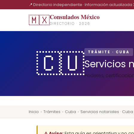
📍 Directorio independiente · Información actualizada
Consulados México
🇲🇽
DIRECTORIO · 2026
🇨🇺
TRÁMITE · CUBA
Servicios 
Poderes, certificacio
Inicio
›
Trámites
›
Cuba
›
Servicios notariales · Cuba
⚠️ Aviso:
Esta guía es orientativa y no co