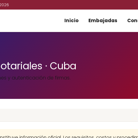
 2026
Inicio
Embajadas
Con
notariales · Cuba
nes y autenticación de firmas.
nstituye información oficial. Los requisitos, costos y proced