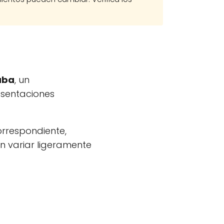
Cuba
, un
esentaciones
orrespondiente,
n variar ligeramente