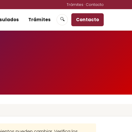
Trámites
·
Contacto
sulados
Trámites
Contacto
🔍
imientos pueden cambiar. Verifica los