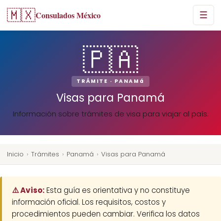
🇲🇽
Consulados México
☰
🇵🇦
TRÁMITE · PANAMá
Visas para Panamá
Información sobre trámites de visa para viajar al país.
Inicio
›
Trámites
›
Panamá
›
Visas para Panamá
⚠️ Aviso:
Esta guía es orientativa y no constituye
información oficial. Los requisitos, costos y
procedimientos pueden cambiar. Verifica los datos