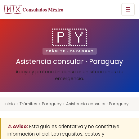
🇲🇽
Consulados México
☰
🇵🇾
TRÁMITE · PARAGUAY
Asistencia consular · Paraguay
Apoyo y protección consular en situaciones de
emergencia.
Inicio
›
Trámites
›
Paraguay
›
Asistencia consular · Paraguay
⚠️ Aviso:
Esta guía es orientativa y no constituye
información oficial. Los requisitos, costos y