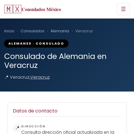
🇲🇽
Consulados México
☰
Inicio
›
Consulados
›
Alemania
›
Veracruz
ALEMANES · CONSULADO
Consulado de Alemania en
Veracruz
📍 Veracruz,
Veracruz
Datos de contacto
DIRECCIÓN
📍
Consulta dirección oficial actualizada en la