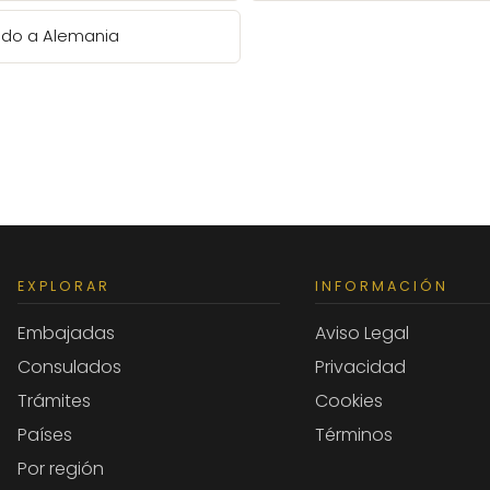
cado a Alemania
EXPLORAR
INFORMACIÓN
Embajadas
Aviso Legal
Consulados
Privacidad
Trámites
Cookies
Países
Términos
Por región