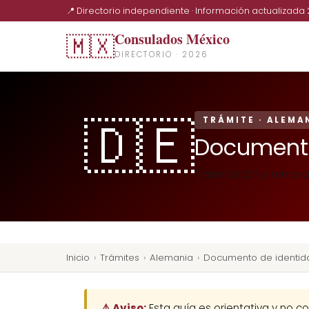
📍 Directorio independiente · Información actualizada
Consulados México
🇲🇽
DIRECTORIO · 2026
🇩🇪
TRÁMITE · ALEMA
Documento
Tramitación y renov
Inicio
›
Trámites
›
Alemania
›
Documento de identi
⚠️ Aviso:
Esta guía es orientativa y no co