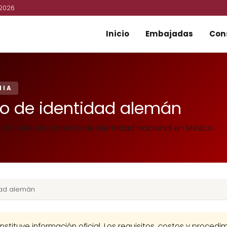
 2026
Inicio
Embajadas
Con
NIA
 de identidad alemán
ación del documento de identidad nacional en México.
dad alemán
nstituye información oficial. Los requisitos, costos y proced