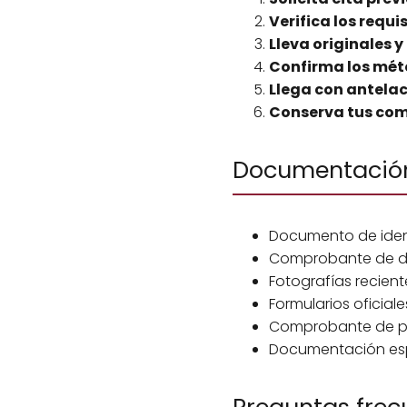
Verifica los requi
Lleva originales y
Confirma los mét
Llega con antela
Conserva tus co
Documentación
Documento de iden
Comprobante de dom
Fotografías recient
Formularios oficia
Comprobante de pa
Documentación espec