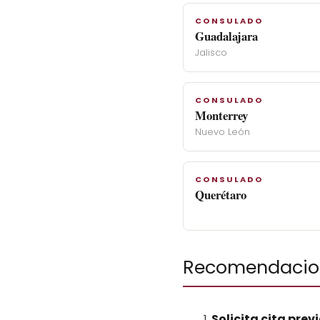
CONSULADO
Guadalajara
Jalisco
CONSULADO
Monterrey
Nuevo León
CONSULADO
Querétaro
Recomendacion
Solicita cita prev