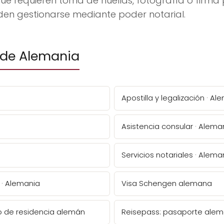
ue requieren toma de huellas, fotografía o firma 
den gestionarse mediante poder notarial.
 de Alemania
Apostilla y legalización · Al
Asistencia consular · Alema
Servicios notariales · Alema
 · Alemania
Visa Schengen alemana
so de residencia alemán
Reisepass: pasaporte ale