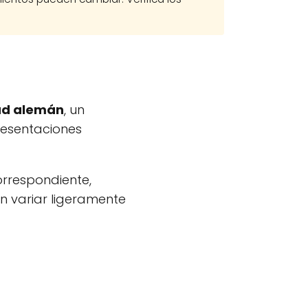
ad alemán
, un
resentaciones
orrespondiente,
n variar ligeramente