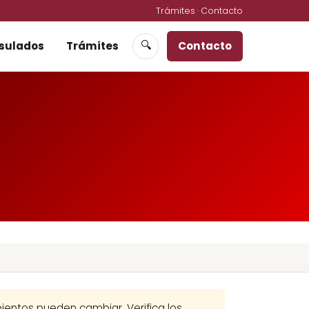
Trámites
·
Contacto
sulados
Trámites
Contacto
🔍
imientos pueden cambiar. Verifica los