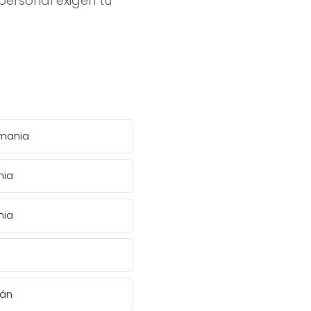
personal exigen tu
emania
nia
nia
mán