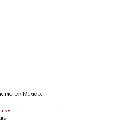
ania en México:
LADO
hua