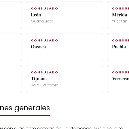
CONSULADO
CONSU
León
Mérida
Guanajuato
Yucatán
CONSULADO
CONSU
Oaxaca
Puebla
CONSULADO
CONSU
Tijuana
Veracru
Baja California
es generales
ia
con suficiente antelación. La demanda suele ser alta.