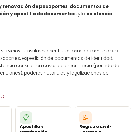
y renovación de pasaportes
,
documentos de
ción y apostilla de documentos
, y la
asistencia
servicios consulares orientados principalmente a sus
asaportes, expedición de documentos de identidad,
sistencia consular en casos de emergencia (pérdida de
tenciones), poderes notariales y legalizaciones de
ia
📋
📝
Apostilla y
Registro civil ·
legalización ·
Colombia