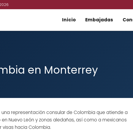
 2026
Inicio
Embajadas
Con
mbia en Monterrey
 una representación consular de Colombia que atiende a
 en Nuevo León y zonas aledañas, así como a mexicanos
r visas hacia Colombia.