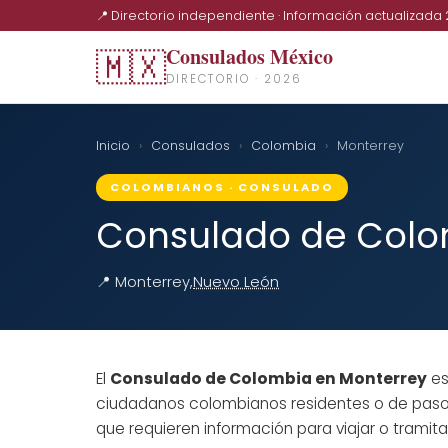
📍 Directorio independiente · Información actualizada
Consulados México
🇲🇽
DIRECTORIO · 2026
Inicio
›
Consulados
›
Colombia
›
Monterrey
COLOMBIANOS · CONSULADO
Consulado de Colo
📍 Monterrey,
Nuevo León
El
Consulado de Colombia en Monterrey
es
ciudadanos colombianos residentes o de paso
que requieren información para viajar o tramita