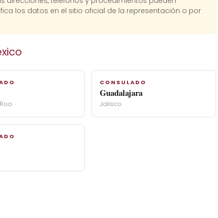
Las direcciones, teléfonos y procedimientos pueden
fica los datos en el sitio oficial de la representación o por
xico
ADO
CONSULADO
Guadalajara
 Roo
Jalisco
ADO