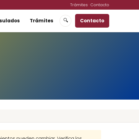
Trámites
·
Contacto
sulados
Trámites
Contacto
🔍
imientos pueden cambiar. Verifica los