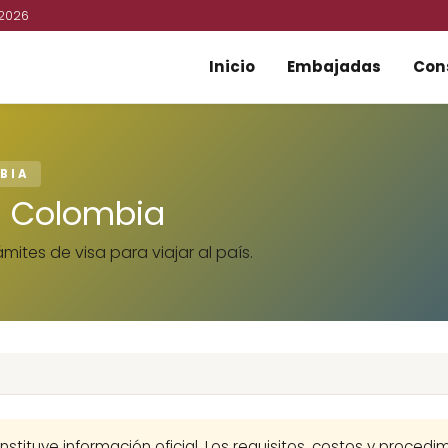
 2026
Inicio
Embajadas
Con
BIA
a Colombia
mites de visa para viajar al país.
nstituye información oficial. Los requisitos, costos y proced