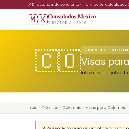
📍 Directorio independiente · Información actualizada
Consulados México
🇲🇽
DIRECTORIO · 2026
🇨🇴
TRÁMITE · COLOM
Visas par
Información sobre trá
Inicio
›
Trámites
›
Colombia
›
Visas para Colombia
⚠️ Aviso:
Esta guía es orientativa y no co