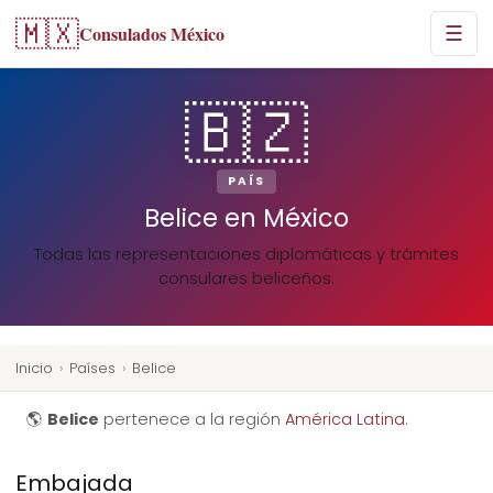
🇲🇽
Consulados México
☰
🇧🇿
PAÍS
Belice en México
Todas las representaciones diplomáticas y trámites
consulares beliceños.
Inicio
›
Países
›
Belice
🌎
Belice
pertenece a la región
América Latina
.
Embajada