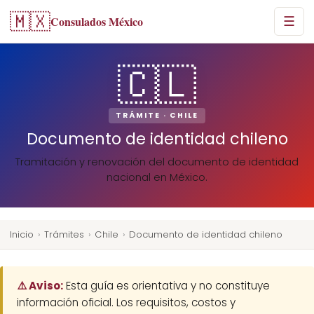
🇲🇽
Consulados México
☰
🇨🇱
TRÁMITE · CHILE
Documento de identidad chileno
Tramitación y renovación del documento de identidad
nacional en México.
Inicio
›
Trámites
›
Chile
›
Documento de identidad chileno
⚠️ Aviso:
Esta guía es orientativa y no constituye
información oficial. Los requisitos, costos y