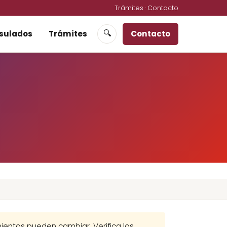
Trámites
·
Contacto
sulados
Trámites
Contacto
🔍
imientos pueden cambiar. Verifica los