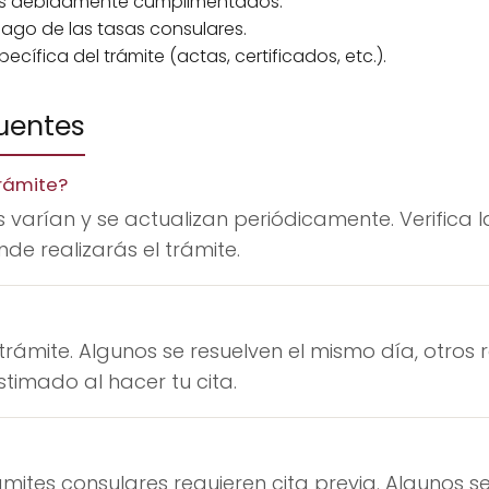
les debidamente cumplimentados.
go de las tasas consulares.
ífica del trámite (actas, certificados, etc.).
uentes
rámite?
 varían y se actualizan periódicamente. Verifica l
de realizarás el trámite.
trámite. Algunos se resuelven el mismo día, otros
timado al hacer tu cita.
mites consulares requieren cita previa. Algunos se