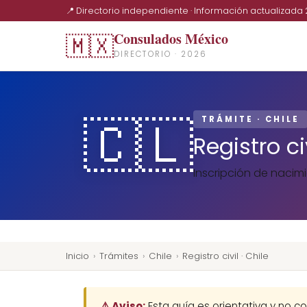
📍 Directorio independiente · Información actualizada
Consulados México
🇲🇽
DIRECTORIO · 2026
🇨🇱
TRÁMITE · CHILE
Registro civ
Inscripción de nacim
Inicio
›
Trámites
›
Chile
›
Registro civil · Chile
⚠️ Aviso:
Esta guía es orientativa y no co