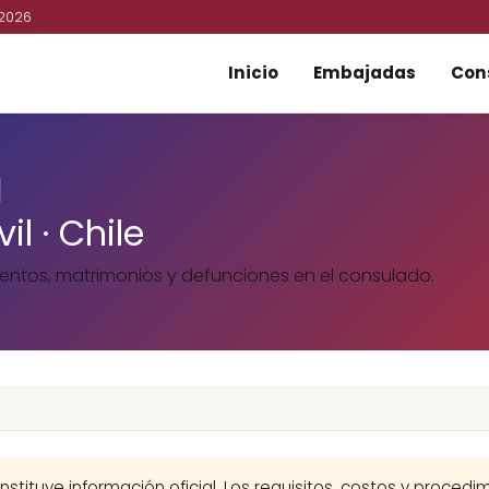
 2026
Inicio
Embajadas
Con
il · Chile
ientos, matrimonios y defunciones en el consulado.
nstituye información oficial. Los requisitos, costos y proced