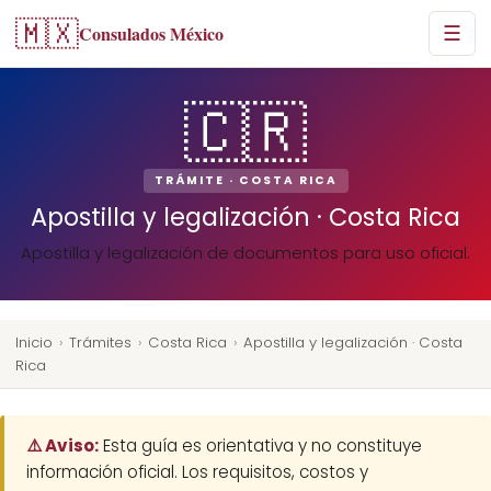
🇲🇽
Consulados México
☰
🇨🇷
TRÁMITE · COSTA RICA
Apostilla y legalización · Costa Rica
Apostilla y legalización de documentos para uso oficial.
Inicio
›
Trámites
›
Costa Rica
›
Apostilla y legalización · Costa
Rica
⚠️ Aviso:
Esta guía es orientativa y no constituye
información oficial. Los requisitos, costos y