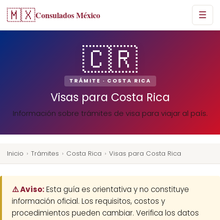
🇲🇽
Consulados México
☰
🇨🇷
TRÁMITE · COSTA RICA
Visas para Costa Rica
Información sobre trámites de visa para viajar al país.
Inicio
›
Trámites
›
Costa Rica
›
Visas para Costa Rica
⚠️ Aviso:
Esta guía es orientativa y no constituye
información oficial. Los requisitos, costos y
procedimientos pueden cambiar. Verifica los datos